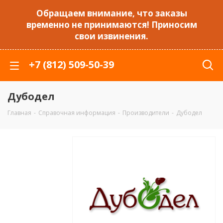
Обращаем внимание, что заказы
временно не принимаются! Приносим
свои извинения.
+7 (812) 509-50-39
Дубодел
Главная
-
Справочная информация
-
Производители
-
Дубодел