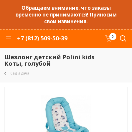
Обращаем внимание, что заказы
временно не принимаются! Приносим
свои извинения.
+7 (812) 509-50-39
0
Шезлонг детский Polini kids
Коты, голубой
Сад и дача